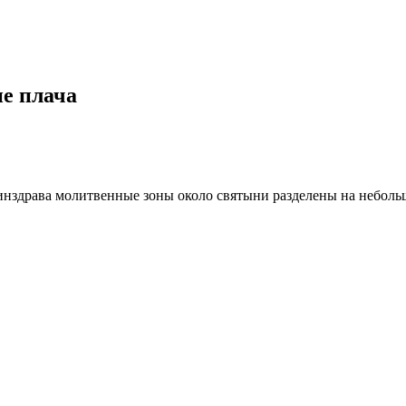
не плача
инздрава молитвенные зоны около святыни разделены на неболь