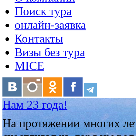
Поиск тура
онлайн-заявка
Контакты
Визы без тура
MICE
Нам 23 года!
На протяжении многих ле