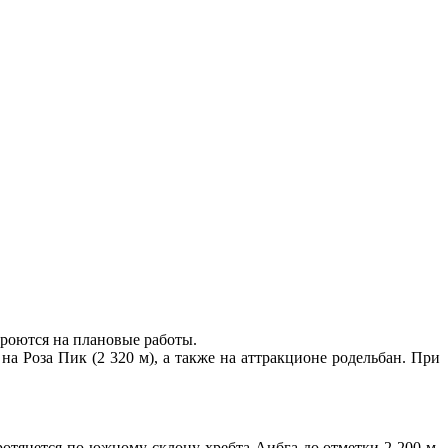
кроются на плановые работы.
а Роза Пик (2 320 м), а также на аттракционе родельбан. При
ротянется по южному склону хребта Аибга до отметки 2 200 м.