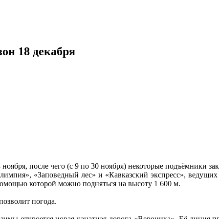
зон 18 декабря
 ноября, после чего (с 9 по 30 ноября) некоторые подъёмники за
лимпия», «Заповедный лес» и «Кавказский экспресс», ведущих н
 помощью которой можно подняться на высоту 1 600 м.
 позволит погода.
 зимы откроется новая канатная дорога «Вероника». Её линия п